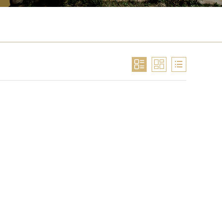


