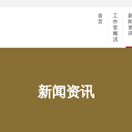
首
工
页
作
室
概
况
新闻资讯