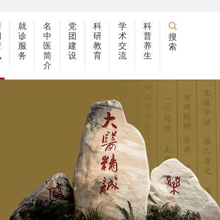

新
就
名
党
科
学
科
闻
诊
中
团
研
术
普
搜
资
服
医
建
教
交
养
索
讯
务
简
设
育
流
生
介